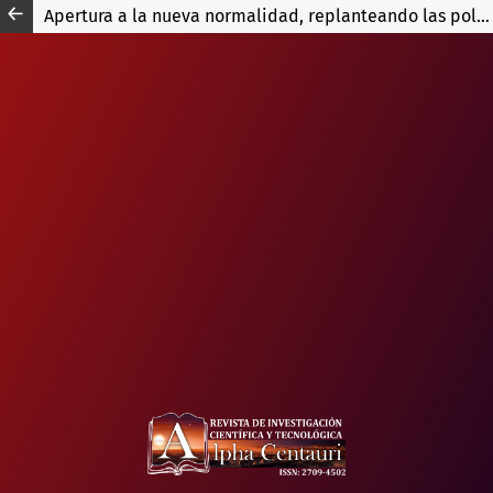
Apertura a la nueva normalidad, replanteando las políticas públicas para la educación básica en el Perú frente al covid-19