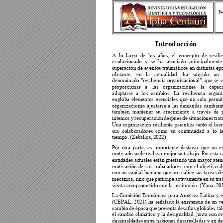
Re
Introducción 
A 
l
o 
largo 
de 
los 
años, 
el 
concepto 
de 
resili
evolucionado 
y 
se 
ha 
asociado 
principalmente
superación 
de 
eventos traumáticos 
en 
di
stintas 
ép
obstante, 
en 
la 
actualidad, 
ha 
surgido 
un 
denominado 
"resiliencia 
organizacional", 
que 
se 
c
proporcionar 
a 
las 
organizacion
es 
la 
capaci
adaptarse 
a 
los 
cambios. 
La 
resiliencia 
org
ani
engloba 
elementos 
esenciales 
que 
no 
solo 
permit
organizaciones 
ajustarse 
a 
las 
demandas 
cambiant
también 
mantener 
su 
crecimiento 
a 
t
ravés 
de 
internos 
y 
recuperación
después 
de 
situaciones 
trau
Una 
organización r
esiliente garantiza 
tanto 
el 
bien
sus 
colaboradores 
como 
su 
continuidad 
a 
lo 
l
tiempo. (Zeballos,
 2022) 
Por 
otra 
parte, 
es 
im
porta
nte 
destacar 
que 
un 
e
motivado 
suele 
realizar 
mejor 
su 
trabajo. 
Por 
esta 
r
entidades ac
tuales están p
restando una mayor 
aten
motivación 
de 
sus 
trabajadores, 
con 
el 
objetivo 
d
con un capital hu
mano que no realice s
us tareas d
mecánica, 
sino que
 par
ticipe 
activamente 
en su 
tra
sienta comprome
tido con la insti
tución. (Yana, 20
La 
Comisión 
Económica 
para 
América 
Latina 
y 
e
(CEPAL, 2021) 
ha 
señalado la 
existencia 
de 
un 
v
cambio 
de 
época 
que 
presenta 
desafíos 
globale
s, 
tal
el 
cambio 
climático 
y 
la 
desigualdad, j
unto 
con 
cr
desigualdades 
entre nac
iones 
desarrolladas 
y en 
de