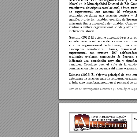
laboral 
en 
la 
Municipalidad 
Distrital 
de 
Rio 
Gran
cuantitativa, 
descriptiva 
correlacional, 
básica, 
tran
no 
experimental 
con 
muestra 
16 
trabajadore
resultados 
revelaron 
una 
relación 
posi
tiva 
y 
a
l
significativa 
de 
las 
variables, 
con 
Rho 
de 
Spearm
indicando 
fuerte 
asociación 
de 
variables.
Concluy
evidencia 
cultura 
organiza
cional 
sólida 
y 
altos 
ni
motivación laboral 
Guevara (2021) El objetivo principal de esta inves
es 
determinar 
la 
influencia 
de 
la 
comunicac
ión 
i
n
el 
clima 
organizac
ional 
de 
l
a 
Sunarp. 
Fue 
cuan
descriptiva 
correlacional, 
básica, 
transversal 
experimental 
con 
muestra 
105 
colaboradore
resultados 
revelaron 
correlación 
de 
Pearson 
indicando 
una 
correlación
muy 
alta 
y 
s
ignific
variables. 
Concluye 
que, 
el 
95% 
de 
la 
calida
comunicación inte
rna depende del c
lima organiza
Dámaso 
(2022) 
El 
objetivo 
principal 
de 
este 
est
determinar la 
relación 
entre 
la 
resiliencia 
organiz
el 
liderazgo t
ransformacio
nal 
en 
el 
personal 
de 
sa
Revista de Investig
ación Científica y
 Tecnológica Alp
Re