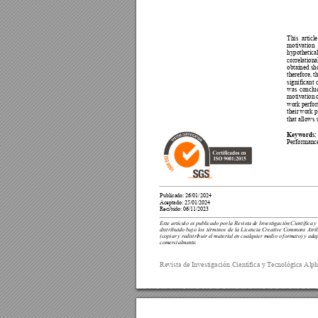
This 
article
motivation 
hypothetical
correlational
obtained 
sh
therefore, th
significant 
c
was 
conclu
motivation o
work perfo
their 
work p
that allows u
Keywords: 
Performance
Publicado: 26
/0
1/2024 
Aceptado: 
25
/
01
/
2024 
Recibido: 
06
/
11
/2023
Este artícu
lo es 
publicado por 
la Revista d
e
 Inv
estigación 
Científica 
y
distribuido 
bajo 
los 
términos 
d
e 
la 
Licencia 
Creative 
Co
mmo
ns 
Atri
(copiar 
y redistri
b
uir el
 material 
en cualqu
ier me
dio o 
formato) 
y ad
ap
comercialmente
. 
Revista de Investig
ación Científica y
 Tecnológica Alp