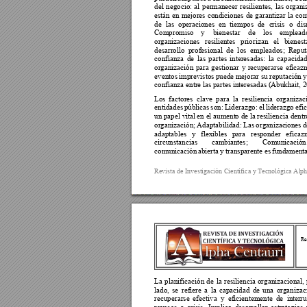
del 
negocio: 
al 
permanecer 
resilientes, 
las 
organi
están 
en 
mejores 
condiciones 
de 
garantizar 
la 
con
de 
la
s 
ope
r
aciones 
en 
t
iempos 
de 
c
risis 
o 
dis
Compromiso 
y 
bienestar 
de 
los 
empleado
organizaciones
resilientes 
priorizan 
el 
bienest
desarrollo 
profesional 
de 
l
os 
empleados; 
Reput
confianza 
d
e 
las 
partes 
interesadas: 
la 
capacidad
organización 
para 
gestionar 
y 
recuperarse 
eficaz
eventos 
imprevistos 
puede 
mejorar su 
reputación 
y
confianza entre l
as partes in
teresadas (Abukhait
, 
Los 
factores 
cl
ave 
para 
la
r
esiliencia 
organizac
entidades 
públicas 
son: 
Liderazgo: 
el 
liderazgo 
efic
un papel v
ital en e
l aument
o de la 
resiliencia dentr
organización; 
Adaptabilidad: 
Las 
organizac
i
ones 
d
adaptables 
y 
flexibles 
para 
responder 
eficaz
circunstancias 
cambiantes; 
Comunicació
n
comunicación 
abierta 
y 
transparente 
es 
fundamenta
Revista de Investig
ación Científica y
 Tecnológica Alp
Re
La 
pl
anificación 
de 
la 
resiliencia 
organizacional, 
lado, 
se 
refi
ere 
a 
la 
capacidad 
de 
una 
or
ganizac
recuperarse 
efectiva 
y 
eficiente
mente 
de 
inte
rru
reveses 
o 
crisis
. 
Implica 
desarrollar 
estrategias 