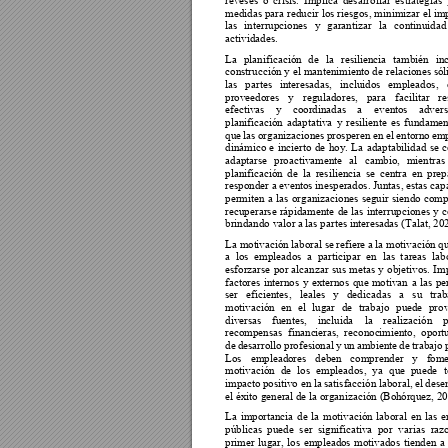
medidas 
para 
reducir 
los 
riesgos, 
mi
nimizar el 
im
las 
interrupciones 
y 
garantizar 
la 
continuidad
actividades.  
La 
planificación 
de 
la 
resiliencia 
también 
in
construcción y 
el mantenimiento de 
relaciones sól
las 
partes 
interesadas, 
incluidos 
empleados, 
proveedores 
y 
reguladores, 
para 
facilitar 
re
efectivas 
y 
coordinadas 
a 
even
t
os 
advers
planificación 
adaptativa 
y 
resiliente 
es 
f
undament
que 
l
as 
organizaciones 
prosperen 
en el 
entorno 
emp
dinámico 
e 
i
ncierto 
de 
hoy. 
La 
adaptabilidad 
se 
c
adaptarse 
proactivamente
al 
cambio, 
mientras 
planificación 
de 
la 
resiliencia 
se 
centra 
en 
prep
responder a evento
s inesperados. Juntas, es
tas cap
permiten 
a 
las 
organizaciones 
seguir 
siendo 
compe
recuperarse 
rápidamente 
de 
las
interrupciones 
y 
c
brindando valor a 
las partes intere
sadas (Talat, 2
02
La mot
ivación la
boral se
 refiere a 
la motivación qu
a 
los 
empleados 
a 
participar 
en 
las 
t
areas 
lab
esforzarse 
por 
alcanzar 
sus 
metas 
y 
objetivos. 
Imp
factores 
internos 
y 
externos 
que 
motivan 
a 
las 
pe
ser 
eficientes, 
leales 
y 
dedi
cadas 
a 
su 
trab
motivación 
en 
el
lugar 
de 
trabajo 
pu
ede
prov
diversas 
fuentes, 
incluida 
la 
realización 
p
recompensas 
financ
i
eras, 
reconoc
imiento, 
oport
de 
desarrollo 
profesiona
l 
y 
un 
ambiente 
de 
trabajo 
Los 
empleado
res 
deben 
comprender 
y 
fome
motivación 
de 
los 
empleados, 
ya 
que 
p
uede 
t
impacto p
ositivo en 
la s
atisfacción 
l
aboral, 
el des
el éxito general d
e la organización (Bo
hórquez, 20
La 
importancia 
de 
l
a 
m
otivación 
laboral 
en 
las 
e
públicas 
puede 
ser 
significativa 
por 
varias
raz
primer 
lugar, 
los 
empleado
s 
motivados 
tienden 
a 