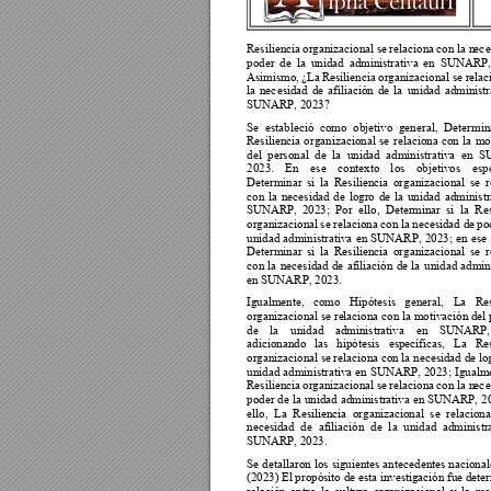
Resiliencia 
organizacional 
se 
relaciona 
con l
a n
ec
e
poder 
de 
la 
unidad 
administrativa 
en 
SUNA
RP,
Asimismo, 
¿La 
Resiliencia 
organizacional 
se r
el
ac
la 
nec
esidad 
de 
afiliación 
de 
la 
unidad 
administr
SUNARP, 2023? 
Se 
estableció 
como 
objetivo 
general, 
Determin
Resiliencia 
organizacional 
se 
relaciona 
con 
la 
mot
del 
personal 
de 
la 
unidad 
administrativa 
en 
S
2023. 
En 
ese 
contexto
l
os 
objetivos 
esp
Determinar 
si 
la 
Resiliencia 
organizacional 
se 
r
con 
la 
necesidad 
de 
logro 
de 
la 
unidad 
administr
SUNARP, 
2023; 
Por 
ello, 
Determinar 
si
la 
Res
organizacional 
se rel
aciona 
con la 
necesidad de 
po
unidad 
administrativa 
en 
SUNARP, 
2023; 
en 
ese 
Determinar 
si 
la 
Resiliencia 
organizacional 
se 
r
con 
la 
necesida
d 
de 
afiliación 
de 
la 
unidad 
admin
en SUNARP, 2023.  
Igualmente, 
como 
Hipótesis
general, 
La 
Res
organizacional se re
laciona con la motivación
 del
de 
la 
unidad 
administrativa 
en 
SUNARP,
adicionando 
las 
hipótesis 
específicas, 
La 
Res
organizacional se
 r
elaciona 
con la necesidad de lo
unidad 
administrativa 
en 
SUNAR
P, 
2023;
Igualme
Resiliencia 
organizacional 
se 
relaciona 
con l
a n
ec
e
poder 
de 
la 
unidad 
administrativa en 
SUNARP, 
2
ello, 
La 
Resiliencia 
organizac
ional 
se 
relaciona
necesidad 
de 
afiliación 
de 
l
a 
uni
dad 
administra
SUNARP, 2023. 
Se 
det
allaron 
los 
siguientes
ant
ecedentes 
nacional
(2023) El 
propósito de es
t
a invest
igación fue 
deter
relación 
entre 
la 
cultura 
organizacional 
y 
la 
mo