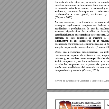
En 
vista 
de 
esta 
situación, 
se 
resalta 
l
a 
importa
impulsar 
un 
cambio 
sustancial 
que 
tome 
en 
consi
la 
conex
ión 
entre 
la 
econo
m
ía, 
la 
sociedad 
y 
el 
ambiental, 
haciendo 
hincapié 
en 
la 
relevanci
colaboración 
a 
nivel 
global, 
multilateral 
y 
(Chipana, 2023). 
En 
este 
conte
xto, 
la 
resiliencia 
se 
ha 
convertid
concepto 
ampliamente 
aceptad
o 
en 
ámbitos 
académicos 
y 
pro
f
esionale
s, 
lo 
que 
ha 
resultad
aumento 
significativo 
de 
estudios 
e 
investi
interdisciplinar
ios 
que 
examinan 
este 
concepto. 
La
difusión 
de 
este 
concepto 
se 
atribuye 
al 
significativo 
de 
los 
defensores 
de 
la 
resil
ien
encabezado 
su 
promoció
n, 
consiguiendo 
que 
la 
t
acogida mayor
mente con aproba
ción. (Nicolás, 20
Desde 
una 
perspectiva 
organizacional, 
l
as 
inst
resilientes 
son 
capaces 
de 
enfrentar 
crisis, 
adapta
mismas 
y, 
en 
muchos 
casos, 
emerger 
fortalecida
ámbito 
empresarial, 
se 
ha
ce 
refe
rencia 
a 
la 
r
e
cuando 
las 
empresas 
son 
capaces 
de 
ajustars
cambiantes 
condiciones 
del 
mercado 
sin 
compro
independencia y e
sencia. (O
rozco, 2015) 
Revista de Investig
ación Científica y
 Tecnológica Alp
Re