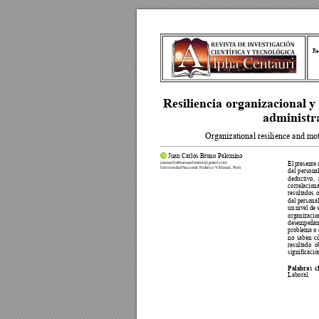
Re
Resiliencia organizacional y
administr
Organizational resilience and moti
 Juan Carlos Bruno Palomino  
juancarlosbrunopalomino@gmail.com 
El 
presente 
Universidad Nacional Federico Villareal, Perú 
del 
personal
deductivo, 
correlaciona
resultados 
o
del 
personal
un 
n
ivel 
de 
organizacion
desempeñan
problema o 
no 
saben 
c
resultado 
o
significació
Palabras 
c
Laboral. 