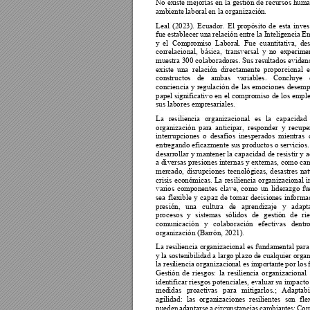
No 
existe m
ejorías en 
la 
ge
stión 
de r
ecursos huma
ambiente labora
l en la organización
. 
Leal 
(
2023). 
Ecuador. 
El 
propósito 
de 
esta 
i
nves
fue establecer un
a relación entre la Intel
igencia E
y 
el 
Comprom
iso 
Labora
l. 
Fue 
cuant
itativa, 
des
correlacional, 
básica, 
transversal 
y 
no 
experimen
muestra 300 
colaboradores. Sus r
esultados eviden
existe 
una 
relació
n 
directamente 
p
roporcional 
constructos 
de 
ambas 
variables. 
Concluye 
conciencia 
y 
regulación 
de 
las 
emociones 
desemp
papel 
significativo en 
el 
compromiso 
de 
los 
emple
sus labores empre
sa
riales. 
La 
resiliencia 
organizacional 
es 
la 
capacidad 
organización 
para 
anticipar, 
responder 
y 
recupe
interrupciones 
o 
desafíos 
inesperados 
mientras 
entregando eficazmente sus productos o servicios.
desarrollar 
y 
mantener 
la 
capacidad 
de 
resistir 
y 
a
a di
versas presiones 
internas y 
externas, como 
cam
mercado, 
disrupciones 
tecnológicas
, 
desastres 
nat
crisis 
económicas. 
La 
resiliencia 
organizacional 
i
varios 
componentes 
clave,
como 
un 
liderazgo 
fu
sea 
flexible 
y 
capaz 
de 
t
omar 
decision
es 
informa
presión, 
una 
cultura 
de 
aprendizaje 
y 
adapta
procesos 
y 
sistemas 
sólidos 
de 
ges
tión 
de 
r
i
comunicación 
y 
colaboración 
efectivas 
dentro
organización (Ba
rrón, 2021). 
La 
resiliencia 
organizacional 
es 
fundamental 
para
y la so
stenibilidad 
a largo p
l
azo de 
cualquier orga
la resi
liencia 
organizacion
al 
es i
mportante 
po
r los 
Gestión 
de 
riesgos: 
la 
resiliencia 
organiza
cional 
identificar riesgos potenciales, evaluar su impacto
medidas 
proactiv
as 
para 
mitigarlos.; 
Adaptabi
agilidad: 
las 
o
r
ganizacion
es 
resilientes 
son 
fle
pueden 
adaptarse 
a 
circunstancias 
cambiant
es; 
Con