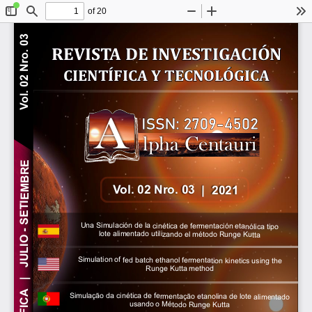
of 20
Toggle
Find
Zoom
Zoom
To
Sidebar
Out
In
ol. 02 Nro. 03 
REVIS
T
A 
 DE  
INVES
TIG
A
CIÓN
CIENTÍFICA 
 Y 
 TE
CNOL
ÓGICA
V
A
lpha Centauri
   |   JULIO - SETIEMBRE
V
ol. 02 Nro. 03  |  2021 
Una Simulación de la cinética de fermentación etanólica tipo
lote alimentado utilizando el método Runge Kutta 
Simulation of fed batch ethanol fermentation kinetics using the
Runge Kutta method
Simulação da cinética de fermentação etanolina de lote alimentado
usando o Método Runge Kutta