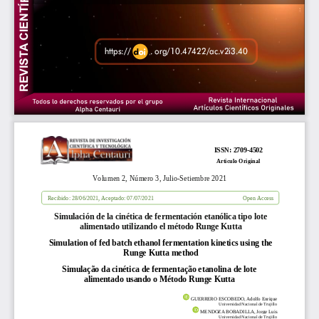
 CIENTÍFICA
A
https://        . org/10.47422/ac.v2i3.40
REVIST
ISSN: 
2709
-
4502
Articulo Original
Volumen 
2
, Número 
3
, 
Julio
-
Setiembre
202
1
Recibido: 
28
/
0
6
/202
1
, Aceptado: 
07
/
0
7
/202
1
Open Access
Simulación de la cinética de fermentación etanólica tipo lote 
alimentado utilizando el método Runge Kutta
Simulation of fed batch ethanol fermentation kinetics using the 
Runge Kutta method
Simulação da cinética de fermentação etanolina de lote 
alimentado usando o Método Runge Kutta
GUERRERO ESCOBEDO
, 
Adolfo 
Enrique
Universidad Nacional de Trujillo 
MENDOZA BOBADILLA
, 
Jorge Luis
Universidad Nacional de Trujillo