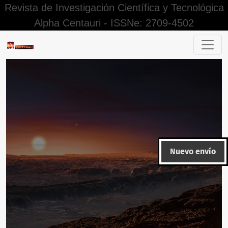
Revista de Investigación Científica y Tecnológica
Alpha Centauri - ISSNe: 2709-4502
Buscar
Nuevo envío