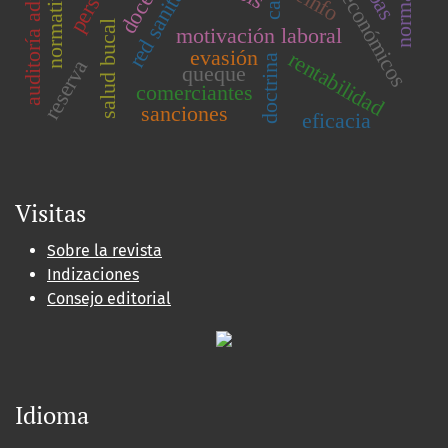
auditoría administrativa
docente
reinfo
salud bucal
motivación laboral
evasión
rentabilidad
doctrina
reserva
queque
comerciantes
sanciones
eficacia
Visitas
Sobre la revista
Indizaciones
Consejo editorial
Idioma