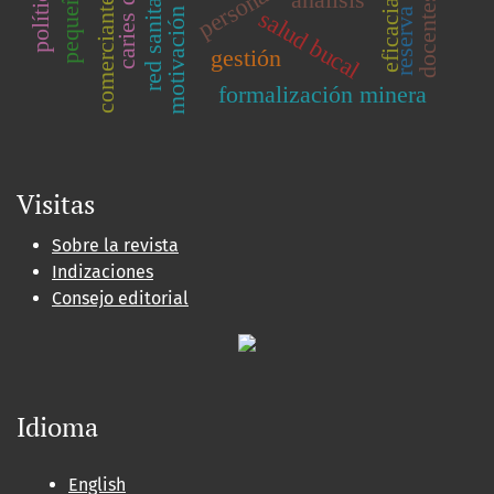
motivación laboral
caries dental
comerciantes
docentes
eficacia
salud bucal
reserva
gestión
formalización minera
Visitas
Sobre la revista
Indizaciones
Consejo editorial
Idioma
English