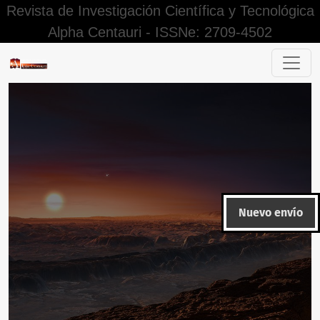
Revista de Investigación Científica y Tecnológica
Alpha Centauri - ISSNe: 2709-4502
Buscar
Nuevo envío