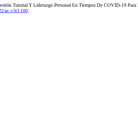
rs. “Gestión Tutorial Y Liderazgo Personal En Tiempos De COVID-19 P
422/ac.v3i3.100
.