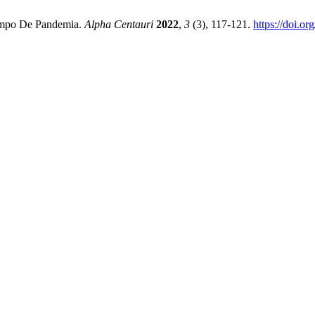
iempo De Pandemia.
Alpha Centauri
2022
,
3
(3), 117-121.
https://doi.o