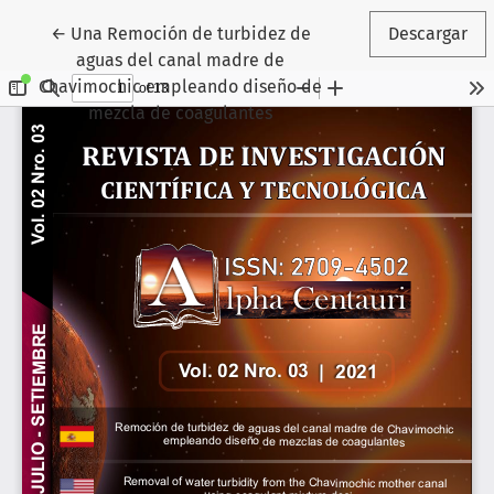
Volver a los detalles del artículo
←
Una Remoción de turbidez de
Descargar
aguas del canal madre de
Chavimochic empleando diseño de
mezcla de coagulantes