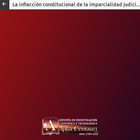
La infracción constitucional de la imparcialidad judicial en el proceso por delito de ejercicio privado de la acción penal