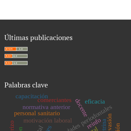
Últimas publicaciones
Palabras clave
capacitación
comerciantes
docente
eficacia
enfermedades periodontales
normativa anterior
personal sanitario
evasión
reinfo
motivación laboral
doctrina