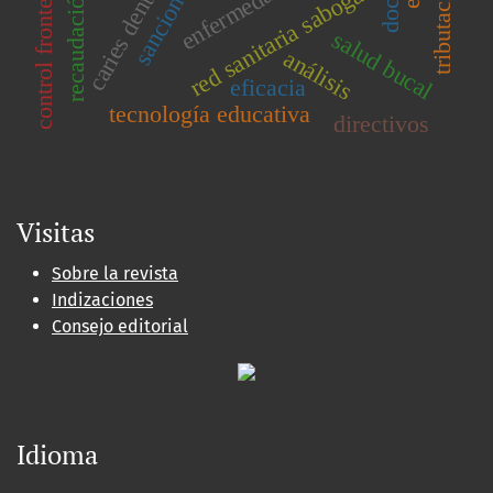
control fronterizo
tributación
sanciones
caries dental
red sanitaria sabogal
recaudación
salud bucal
análisis
eficacia
tecnología educativa
directivos
Visitas
Sobre la revista
Indizaciones
Consejo editorial
Idioma