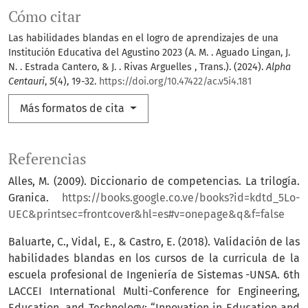
Cómo citar
Las habilidades blandas en el logro de aprendizajes de una
Institución Educativa del Agustino 2023 (A. M. . Aguado Lingan, J.
N. . Estrada Cantero, & J. . Rivas Arguelles , Trans.). (2024).
Alpha
Centauri
,
5
(4), 19-32.
https://doi.org/10.47422/ac.v5i4.181
Más formatos de cita
Referencias
Alles, M. (2009). Diccionario de competencias. La trilogía.
Granica.
https://books.google.co.ve/books?id=kdtd_5Lo-
UEC&printsec=frontcover&hl=es#v=onepage&q&f=false
Baluarte, C., Vidal, E., & Castro, E. (2018). Validación de las
habilidades blandas en los cursos de la curricula de la
escuela profesional de Ingeniería de Sistemas -UNSA. 6th
LACCEI International Multi-Conference for Engineering,
Education, and Technology: “Innovation in Education and