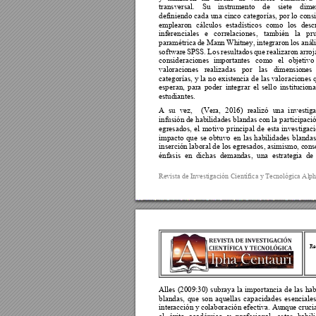
transversal. 
Su 
inst
rumento 
de 
siete 
dime
definiendo 
cada 
una 
cinco 
categorías, 
por 
lo 
c
onsi
emplearon 
cálculos 
estadísticos 
como 
los 
descr
inferenciales 
e 
correlaciones, 
también 
la 
pr
paramétrica 
de Mann
 Wh
i
tney, 
integraron 
los aná
l
software 
SPSS. 
Los 
resultados 
que 
realizaron 
arroj
consideraciones 
importantes 
como 
el 
objetivo 
valoraciones 
realizadas 
por 
las 
dimension
es 
categorías, y 
la 
no 
existencia de 
las 
valoraciones 
esperan, 
para 
poder 
integrar 
el 
sell
o 
institucio
na
estudiantes. 
A 
su 
vez, 
(Vera, 
20
16) 
realizó 
una 
i
nvestiga
infusión de habilidades blandas con la 
participació
egresados, 
el 
motivo 
principal 
de 
esta 
investigaci
impacto 
que 
se 
obtuvo 
en 
las 
habilidades 
blandas
inserción labora
l de los egr
esados, asimismo, c
ons
énfasis 
en
dicha
s 
demand
as
, 
una 
estrategia 
de 
Revista de Investig
ación Científica y
 Tecnológica Alp
Re
Alles 
(2009:30)
subraya 
l
a 
i
mportancia 
de 
las 
hab
blandas, 
que 
son 
aquellas 
capacidades 
esenciale
interacción y co
laboración efectiva. Aun
que cruci
el 
éxito 
académico 
y 
profesional, 
estas 
habil