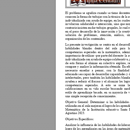
El 
problema 
se 
agudiza 
cuando 
se 
tiene 
docentes
conocen la 
forma de trab
ajar con la 
técnica de 
la a
individualizada con ayuda
 de equipo, en las cuales
involucran 
solidaridad 
e 
interacción, 
sino 
que
mu
contrario 
insisten 
en 
dar 
trabajos 
grupa
les, 
lo 
cual 
r
en 
el 
poco 
desarrollo 
de 
la 
innovación 
y 
la 
creati
solución 
de 
problemas, 
atención, 
análisis, 
sí
organización de 
los contenidos. 
La 
presen
te 
investiga
ción 
s
e 
centra 
en 
el 
desarrol
habilidades 
blandas 
dentro 
del 
aula 
para 
l
competencias 
esperadas 
en 
la 
matemática, 
ademá
importancia de 
utilizar -por
 parte del 
docente- la a
individualizada 
con 
ayuda 
de 
equipo 
colaborativo, 
de 
esta 
forma 
el 
al
umno 
en 
colectivo 
explore, 
r
compare 
y 
analice 
la 
información 
obtenida. 
En 
ef
necesario 
enseñar 
a 
pensar, 
con 
la 
finalidad 
educando sea capaz de 
desarrollar capac
idades y d
intelectuales, 
pero 
también 
las 
habi
lidades 
blanda
ayuden 
a 
r
educir 
el 
fracaso 
y 
el 
alcanzar 
los 
l
ogr
competencias 
esperadas. 
A 
esto 
se 
suma 
la
calificaciones
en 
su 
vida 
escolar 
buscando 
modi
estilo 
de 
aprendizaje 
basado, 
en 
su 
m
ayoría 
de 
v
una simple recepc
ión de conocimient
os. 
Objetivo 
General: 
Dete
rminar 
si 
las 
habilidades 
utilizadas 
en 
el 
aula 
mejoran 
el 
logro 
de 
l
os 
aprendi
Matemática 
de 
la 
Institu
ción 
educativa 
Santa 
Agustino 2023.
Objetivos Especí
ficos: 
Analizar la influencia de las habilidades de lideraz
logro 
de 
los aprendizajes 
en 
las 
áreas 
de 
matemáti