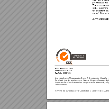
probabilistic and 
The instrument 
u
skills, team
work,
the 
n
ormality 
tes
normal distributi
Keywords: 
So
ft
Publicado: 02/
10
/
2024 
Aceptado: 
01
/
10
/
2024 
Recibido: 
20
/08/2024
Este artículo 
es publi
cado por 
l
a Revista 
de Invest
igación Cien
tífica y
distribuido 
bajo 
los 
térm
inos 
de 
la
Lice
ncia 
Creati
ve 
Commons 
Atri
(copiar y r
e
distribuir 
el mater
ial en cua
lquier medio 
o formato) y 
a
dap
comercialmente
. 
Revista de Investig
ación Científica y
 Tecnológica Alp