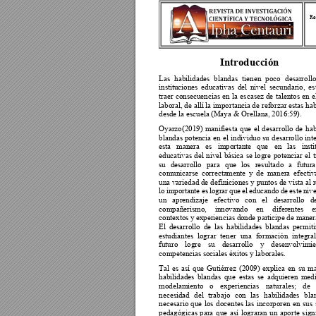
Re
Introducción 
Las 
habilidades
blandas 
tienen
poco 
desar
rollo
instituciones 
educativas 
del 
nivel 
secundario, 
es
traer 
consecuencias 
en 
la 
escasez 
de 
talentos 
en 
e
laboral, de allí la 
importanc
ia de r
eforzar estas hab
desde la escuela (
Maya & Orellana
, 2016:59). 
Oyarzo(2019) 
manifiesta 
que 
el 
desarrollo 
de 
hab
blandas 
potencia 
en 
el 
individuo su 
desarrollo i
nt
esta 
manera 
es 
importante 
que 
en 
las 
inst
educativas 
del 
nivel 
básica 
se 
logre 
potenciar 
el 
t
su 
desarrollo 
para 
qu
e 
los 
resultado 
a 
futur
a
comunicarse 
correcta
mente 
y 
de 
manera 
ef
ectiv
una variedad de 
definiciones y 
puntos de 
vista al 
r
lo 
importante 
es 
lograr 
que 
el 
educando 
de 
este 
nive
un 
aprendizaje 
efectivo 
con 
el 
desa
rrollo 
d
compañerismo, 
innovando 
en 
diferentes 
e
contextos y
 experiencias do
nde participe 
de m
aner
El 
desarrollo 
de 
las 
habilidades 
blandas 
permiti
estudiantes 
lograr 
tener 
una 
formación 
integ
ral
futuro 
logre 
su 
desarro
l
lo 
y 
desenvolvimi
e
competencias 
sociales éxito
s y laborales.  
Tal 
e
s 
a
sí 
que 
Gutiér
rez 
(2009) 
explica 
en 
su 
ma
habilidades 
blandas 
que 
estas 
se 
adquieren 
medi
modelamiento 
o 
experiencias 
naturales; 
de 
necesidad 
del 
trabajo 
con 
las 
habilidades 
bla
necesario 
que 
los 
docentes
las 
incorporen 
en 
sus 
pedagógicas 
para 
que 
así 
lograran 
un 
aporte 
sign