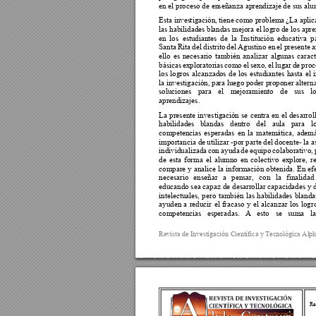
en el proceso de en
se
ñanza aprendiz
aje de sus alu
Esta inves
t
igación, 
t
iene 
como p
roblema 
¿La apl
ic
las habilidades bl
andas mejora el logro d
e l
os apre
en 
los 
es
tudiantes 
de 
l
a 
Institución 
educativa 
p
Santa 
Rita 
del 
distrito 
del 
Agustino 
en 
el 
pr
esente 
a
ello 
es 
necesario 
también 
analizar 
algunas 
caract
básicas 
exploratorias 
como 
el
se
xo, 
el 
lugar 
de 
pr
oc
los 
logros 
alcanzad
os 
de 
los 
estudiantes 
h
asta 
el 
i
la investigación, pa
ra luego poder p
roponer altern
soluciones 
para 
el 
mejoramiento 
de 
sus 
l
aprendizajes. 
La 
presen
te 
investiga
ción 
s
e 
centra 
en 
el 
desarrol
habilidades 
blandas 
dentro 
del 
aula 
para 
l
competencias 
esperadas 
en 
la 
matemática, 
ademá
importancia de 
utilizar -por
 parte del 
docente- la a
individualizada 
con 
ayuda 
de 
equipo 
colaborativo, 
de 
esta 
forma 
el 
al
umno 
en 
colectivo 
explore, 
r
compare 
y 
analice 
la 
información 
obtenida. 
En 
ef
necesario 
enseñar 
a 
pensar, 
con 
la 
finalidad 
educando sea capaz de 
desarrollar capacidades y d
intelectuales, 
pero 
también 
las 
habilidades 
blanda
ayuden 
a 
r
educir 
el 
fracaso 
y 
el 
alcanzar 
los 
l
ogr
competencias 
esperadas. 
A 
esto 
se 
suma 
la
Revista de Investig
ación Científica y
 Tecnológica Alp
Re