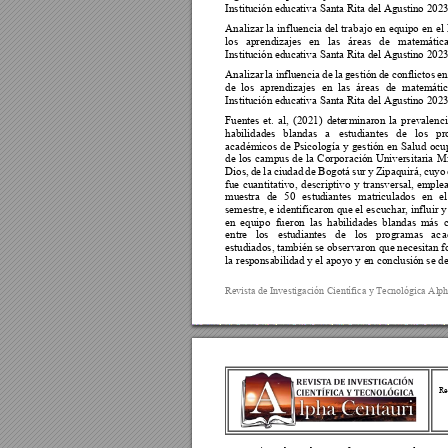
Institución educa
tiva Santa Rita del Ag
ustino 2023
Analizar 
la 
influencia 
del 
t
rabajo 
en 
equipo 
en 
el 
los 
aprendizajes 
en 
las 
ár
eas 
de 
matemática
Institución educa
tiva Santa Rita del Ag
ustino 2023
Analizar 
la 
influencia 
de 
la 
gestión 
de 
conflictos 
en
de 
los 
aprendizajes 
en 
las 
ár
eas 
de 
matemátic
Institución educa
tiva Santa Rita del Ag
ustino 2023
Fuentes 
et. 
al, 
(2021) 
dete
r
minaron 
la 
prevalenci
habilidades 
blandas 
a 
estudiantes 
de 
los 
pr
académicos 
de 
Psicol
ogía 
y 
gestión 
en 
Salud 
ocu
de 
los 
campus 
de 
la 
Corporación 
Unive
rsitaria 
Mi
Dios, 
de 
l
a 
ciudad 
de 
Bogotá 
sur 
y 
Zipaquirá, 
cuyo 
fue 
cua
ntitativo, 
descriptivo 
y 
transversal, 
emplea
muestra 
de 
50 
estud
iantes 
matriculado
s 
en 
el
semestre, e 
identificaron que el 
escuchar, influir 
y
en 
equipo 
f
ueron 
las 
habilidades 
blandas 
más 
entre 
los 
estudiante
s 
de 
los 
programas 
ac
a
estudiados, ta
mbién se obse
rvaron que neces
itan f
la responsa
bilidad y
 el apoy
o y e
n conc
l
usión 
se de
Revista de Investig
ación Científica y
 Tecnológica Alp
Re