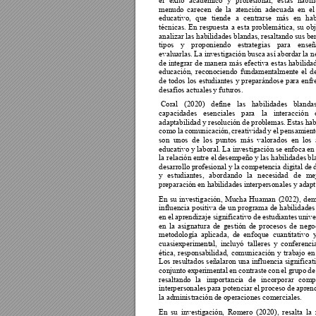
menudo 
carecen 
de 
la 
a
tención 
adecuada 
en 
el
educativo, 
que 
tiende 
a 
ce
ntrarse 
más 
en 
hab
técnicas. 
En 
respuesta 
a 
esta 
problemática, 
su 
obj
analizar las habilidades blandas, resal
tando sus ben
tipos 
y
proponiendo
es
trategias 
para 
ens
eñ
evaluarlas. 
La inv
estigación
 busca 
así abo
r
dar 
la n
de 
integrar 
de 
manera 
más 
efectiva 
estas 
habilida
educación, 
reconociendo
fundamentalmente 
el 
de
de 
t
odos 
los 
estudiantes
y 
preparándose 
pa
ra 
en
fr
desafíos actuales
 y futuros. 
 Coral 
(2020) 
define 
las 
habilidades 
blandas
capacidades 
esenciales 
para 
la 
interacción 
adaptabilidad 
y resolu
ción 
de pro
bl
emas. 
Estas ha
como 
la 
comunicación, 
cr
eatividad 
y 
el 
pensamien
t
son 
unos 
de 
l
os 
puntos 
más 
valorados 
en 
los 
educativo y laboral. La inv
estigación se enfoca en
la relac
ión en
tre el 
desempeño 
y las hab
ilidades 
bl
desarrollo 
profesional 
y la 
competencia dig
ital de 
y 
est
udiantes, 
abordando
l
a 
neces
idad 
de 
mej
preparación en ha
bilidades 
interpersonales y adap
t
En 
su 
investigación, 
Mucha 
Huaman 
(2022), 
dem
influencia positiva 
de 
un 
programa 
de 
habilidades
en e
l
aprendizaje 
significativo 
de es
tudiantes 
unive
en 
la 
asignatura 
de 
gestión 
de 
procesos 
de 
negoc
metodología 
aplicada, 
de 
enfoque 
cuant
itativo 
cuasiexperiment
al, 
incluyó 
talleres 
y 
conferenci
ética, 
responsabilidad, 
comunicación 
y 
trabajo 
en
Los 
resultados 
señalaron 
una 
influencia si
gnificat
conjunto 
experimenta
l 
en 
contraste 
con 
el 
grupo 
de
resaltando 
la 
importanci
a 
de 
incorporar 
compe
interpersonales 
para potenciar 
el proces
o de 
aprend
la administración d
e operaciones comerciales. 
En 
su 
investigación, 
Rom
ero 
(
2020), 
resalta 
la 