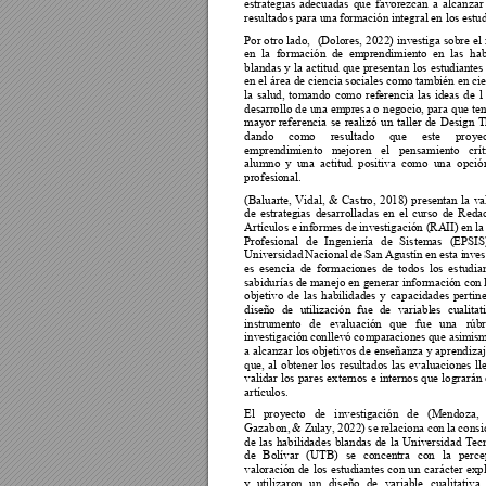
estrategias 
adecuadas 
que 
favorezcan 
a 
alcanzar
resultados para una 
f
ormación in
tegral en los estu
Por 
otro 
lado, 
(Dolore
s, 
2
022) 
i
nvestiga 
sobre 
el 
en 
la 
formación 
de 
emprendimiento 
en 
las 
hab
blandas 
y 
la 
actitud 
que 
presentan 
los 
estudiant
es
en el área 
de ciencia sociales como también en cie
la 
salud, 
tomando 
como 
referencia 
las 
ideas 
de 
l 
desarrollo de 
u
na 
empresa o 
negoc
io, 
para 
que 
te
mayor 
referencia 
se 
realizó 
un 
taller 
de 
Design 
T
dando 
como 
resultado
que 
este 
proyec
emprendimiento
mejoren 
el 
pensamiento
crí
alumno 
y 
una 
actitud 
pos
itiva 
c
om
o 
una 
opció
profesional. 
(Baluarte, 
Vidal, 
& 
Castro, 
2018) 
presentan 
la 
va
de 
estrategias 
desarr
olladas 
en 
el 
curso 
de 
Redac
Artículos e 
informes de 
investigación (RA
II) en 
l
a
Profesional 
de 
Ingeniería 
de 
Sis
temas 
(EPSIS
Universidad 
Nacional 
de 
Sa
n 
Agustín 
en 
esta i
nves
es 
esencia 
de 
formaciones 
de 
todos 
los 
estudian
sabidurías de manejo en 
generar información con l
objetivo 
de 
las 
habilidades 
y 
capacidades 
pertine
diseño 
de 
utilización 
f
ue 
de 
variabl
es 
cualitat
instrumento 
de 
evaluació
n 
que 
fue 
una 
rúbr
investigación 
conllevó 
comparaciones 
que asi
mism
a alcanzar los objetivos de enseñanza y aprendizaj
que, 
al 
obtener 
los 
resultados 
las 
evaluaciones 
ll
validar 
los 
pares 
externos 
e 
internos 
q
ue 
lograrán 
artículos. 
El 
proyecto 
de 
i
nvestigación
de 
(Mendoza, 
Gazabon, 
& Zu
lay, 2022
) se 
relaciona 
con 
la 
consi
de 
las 
habilidades 
blandas 
de 
la 
Universidad 
Tec
de 
Bolívar 
(UTB) 
se 
concentra 
con 
la 
perce
valoración 
de 
los 
estudiantes 
con 
un 
carácter 
expl
y 
utilizaron 
un 
diseño 
de 
variable 
cualitativa 