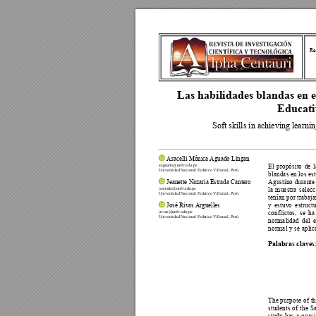
Re
Las habilidades b
landas en e
Educati
Soft skills in achieving learni
 Aracelli Mónica Aguado Lingan 
aaguado@unfv.edu.pe 
El 
propósito 
de 
l
Universidad Nacional Federico Villareal, Perú 
blandas en los est
Agustino durante 
 Jeanette Nazaria Estrada Cantero 
la 
m
uestra 
selecc
jestrada@unfv.edu.pe 
Universidad Nacional Federico Villareal, Perú 
tenían por 
trabaja
y 
estuvo 
estruct
 José Rivas Arguelles 
conflictos, 
se 
ha
jrivas@unfv.edu.pe 
Universidad Nacional Federico Villareal, Perú 
normalidad 
del 
normal y se aplic
Palabras clav
es
The purpose of th
students 
of 
the 
Sa
study 
has 
a
quasi